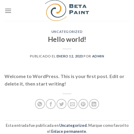
Skip
to
content
UNCATEGORIZED
Hello world!
PUBLICADO EL
ENERO 12, 2023
POR
ADMIN
Welcome to WordPress. This is your first post. Edit or
delete it, then start writing!
Esta entrada fue publicada en
Uncategorized
. Marque como favorito
el
Enlace permanente
.