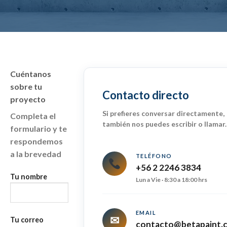
Cuéntanos
sobre tu
Contacto directo
proyecto
Si prefieres conversar directamente,
Completa el
también nos puedes escribir o llamar.
formulario y te
respondemos
a la brevedad
TELÉFONO
+56 2 2246 3834
Tu nombre
Lun a Vie · 8:30 a 18:00 hrs
EMAIL
✉
Tu correo
contacto@betapaint.c