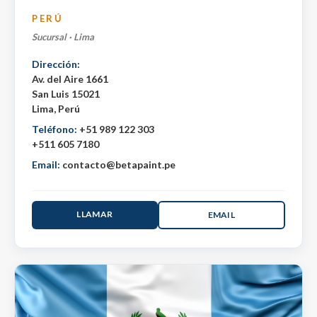
PERÚ
Sucursal · Lima
Dirección:
Av. del Aire 1661
San Luis 15021
Lima, Perú
Teléfono:
+51 989 122 303
+511 605 7180
Email:
contacto@betapaint.pe
LLAMAR
EMAIL