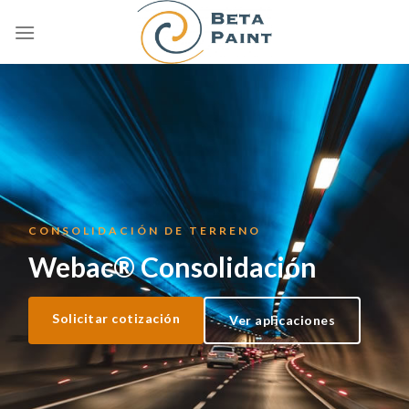
Skip
to
content
CONSOLIDACIÓN DE TERRENO
Webac® Consolidación
Solicitar cotización
Ver aplicaciones